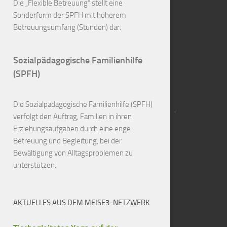
Die „Flexible Betreuung“ stellt eine
Sonderform der SPFH mit höherem
Betreuungsumfang (Stunden) dar.
Sozialpädagogische Familienhilfe
(SPFH)
Die Sozialpädagogische Familienhilfe (SPFH)
verfolgt den Auftrag, Familien in ihren
Erziehungsaufgaben durch eine enge
Betreuung und Begleitung, bei der
Bewältigung von Alltagsproblemen zu
unterstützen.
AKTUELLES AUS DEM MEISE3-NETZWERK