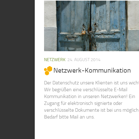
NETZWERK
24. AUGUST 2014
Netzwerk-Kommunikation
Der Datenschutz unsere Klienten ist uns wicht
Wir begrüßen eine verschlüsselte E-Mail
Kommunikation in unseren Netzwerken! Ein
Zugang für elektronisch signierte oder
verschlüsselte Dokumente ist bei uns möglich.
Bedarf bitte Mail an uns.