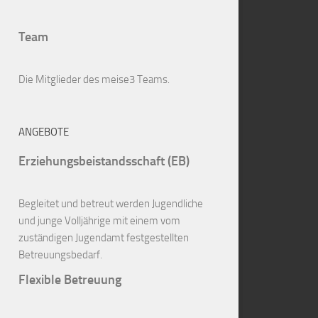
Team
Die Mitglieder des meise3 Teams.
ANGEBOTE
Erziehungsbeistandsschaft (EB)
Begleitet und betreut werden Jugendliche
und junge Volljährige mit einem vom
zuständigen Jugendamt festgestellten
Betreuungsbedarf.
Flexible Betreuung