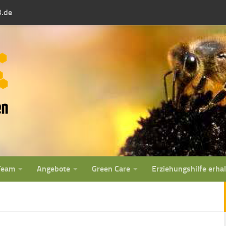
3.de
Team
Angebote
Green Care
Erziehungshilfe erha