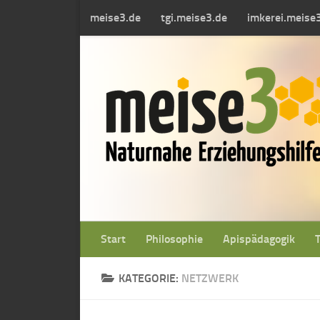
meise3.de
tgi.meise3.de
imkerei.meise
Zum Inhalt springen
Start
Philosophie
Apispädagogik
KATEGORIE:
NETZWERK