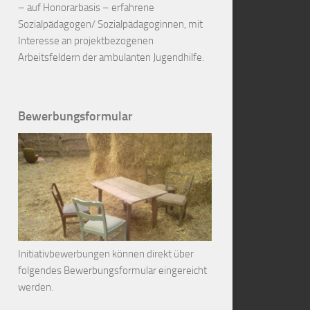
– auf Honorarbasis – erfahrene
Sozialpädagogen/ Sozialpädagoginnen, mit
Interesse an projektbezogenen
Arbeitsfeldern der ambulanten Jugendhilfe.
Bewerbungsformular
Initiativbewerbungen können direkt über
folgendes Bewerbungsformular eingereicht
werden.