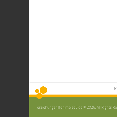
K
erziehungshilfen.meise3.de © 2026. All Rights R